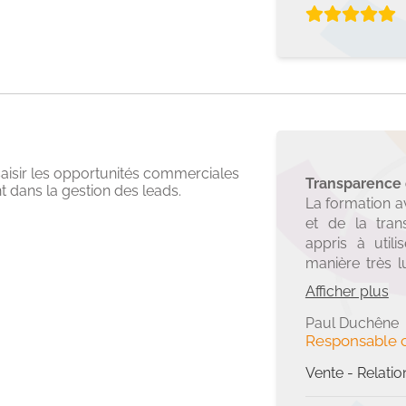
faire relanc
réussite… Prêt à
saisir les opportunités commerciales
Transparence 
 dans la gestion des leads.
La formation a
et de la tran
appris à util
manière très l
dans mon activi
Afficher plus
dynamique ave
pour ces deux j
Paul Duchêne
Responsable 
Vente - Relatio