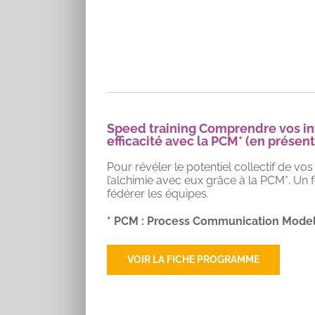
Speed training Comprendre vos in
efficacité avec la PCM* (en présent
Pour révéler le potentiel collectif de v
l’alchimie avec eux grâce à la PCM*. U
fédérer les équipes.
* PCM : Process Communication Model
VOIR LA FICHE PROGRAMME