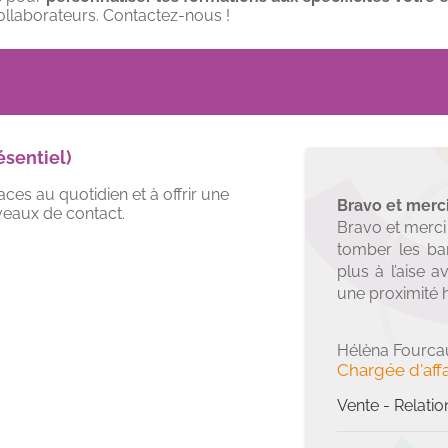
collaborateurs.
Contactez-nous
!
ésentiel)
aces au quotidien et à offrir une
Bravo et merc
veaux de contact.
Bravo et merci 
tomber les ba
plus à l’aise 
une proximité
Hélèna Fourcau
Chargée d'affa
Vente - Relatio