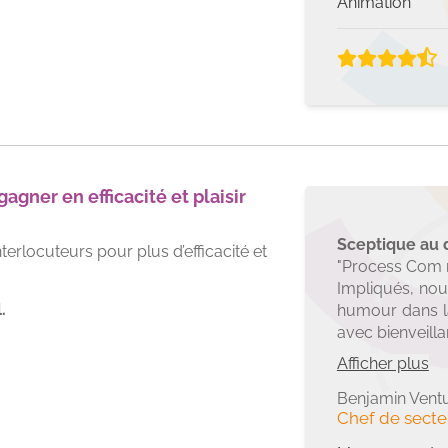
Animation
gner en efficacité et plaisir
Sceptique au d
erlocuteurs pour plus d’efficacité et
"Process Com n
Impliqués, no
.
humour dans la
avec bienveill
Sceptique a
Afficher plus
convaincu de s
délicats d
Benjamin Ventu
Chef de secte
comp
fonctionne