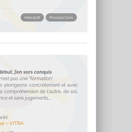
Interactif
Process Com
ébut, j’en sors conquis
'est pas une "formation".
us plongeons concrètement et avec
 compréhension de l'autre, de soi,
ance et sans jugements.
u début, j'en sors conquis et
on application : tant pour les cas
ans le business que pour la
rini
ur
–
VITRA
réhension du
ment/comportements de mes