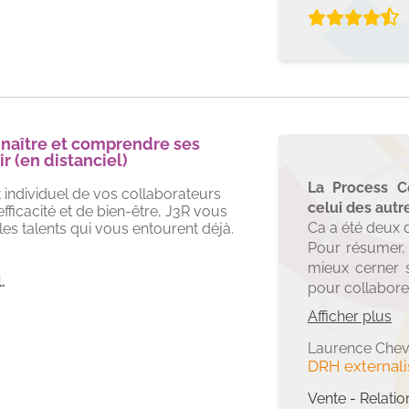
nnaître et comprendre ses
r (en distanciel)
La Process C
et individuel de vos collaborateurs
celui des autr
ficacité et de bien-être, J3R vous
Ca a été deux 
s talents qui vous entourent déjà.
Pour résumer,
mieux cerner s
.
pour collabore
Si je devais 
Afficher plus
avec un appare
Intuitivement,
Laurence Chev
DRH external
applicatio
fonctionnalité
Vente - Relatio
astuces, il fau