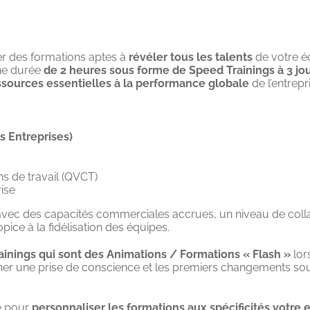
ser des formations aptes à
révéler tous les talents
de votre éq
une durée
de 2 heures sous forme de Speed Trainings à 3 jou
ssources essentielles à la performance globale
de l’entrepri
s Entreprises)
ns de travail (QVCT)
rise
cité avec des capacités commerciales accrues, un niveau de col
pice à la fidélisation des équipes.
ainings qui sont des Animations
/ Formations « Flash »
lor
er une prise de conscience et les premiers changements so
te pour
personnaliser les formations aux spécificités votre 