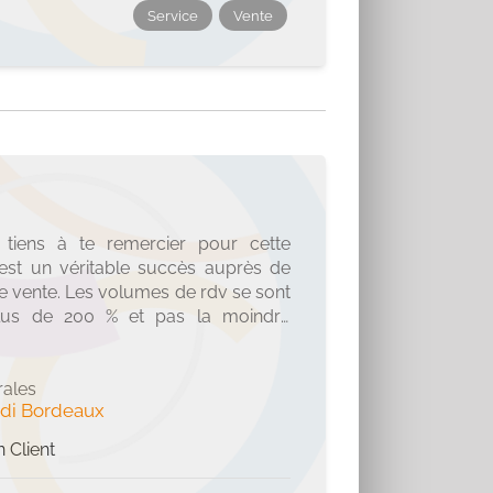
Service
Vente
 tiens à te remercier pour cette
 est un véritable succès auprès de
 vente. Les volumes de rdv se sont
lus de 200 % et pas la moindre
vendeurs à y retourner… Magicien ?
if, amener les plus chevronnés à
r de nouvelles bases et former les
rales
di Bordeaux
 une véritable plus-value… Essai
n Client
 cette formation à l’ensemble des
assent un temps infini à essayer de