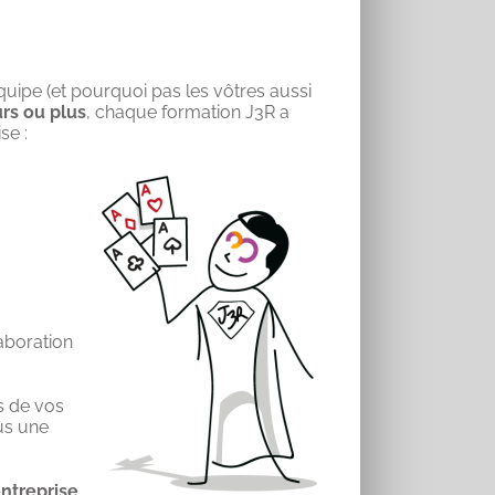
uipe (et pourquoi pas les vôtres aussi
rs ou plus
, chaque formation J3R a
se :
laboration
s de vos
us une
entreprise