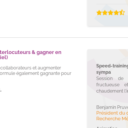
La Process Com
des autres.
terlocuteurs & gagner en
iel)
Speed-traini
os collaborateurs et augmenter
sympa
n formule également gagnante pour
Session de s
fructueuse 
.
chaudement l'i
Benjamin Pruv
Président du d
Recherche Mé