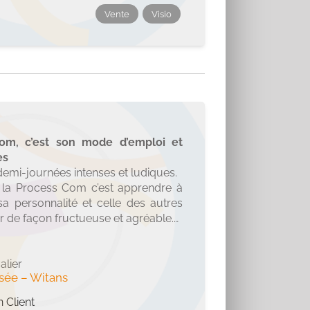
Vente
Visio
om, c’est son mode d’emploi et
es
demi-journées intenses et ludiques.
 la Process Com c’est apprendre à
a personnalité et celle des autres
r de façon fructueuse et agréable.
prendre une métaphore, c’est comme
il électronique.
 on sait s’en servir et activer des
alier
isée
–
Witans
ns. Mais pour optimiser les
s, actionner les options avancées,
n Client
t le mode d’emploi.