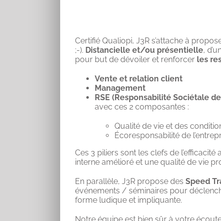
Certifié Qualiopi, J3R s’attache à propo
;-).
Distancielle et/ou présentielle
, d’
pour but de dévoiler et renforcer
les re
Vente et relation client
Management
RSE (Responsabilité Sociétale de
avec ces 2 composantes :
Qualité de vie et des conditio
Écoresponsabilité de l’entrep
Ces 3 piliers sont les clefs de l’effica
interne amélioré et une qualité de vie pro
En parallèle, J3R propose des
Speed Tr
événements / séminaires pour déclench
forme ludique et impliquante.
Notre équipe est bien sûr à votre écou