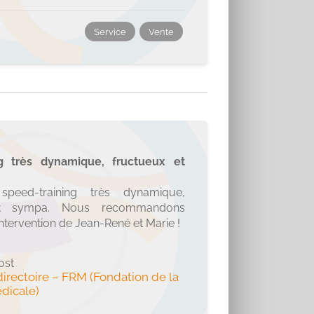
, c’est son mode d’emploi et celui
Service
Vente
ng très dynamique, fructueux et
peed-training très dynamique,
et sympa. Nous recommandons
ntervention de Jean-René et Marie !
ost
irectoire
–
FRM (Fondation de la
dicale)