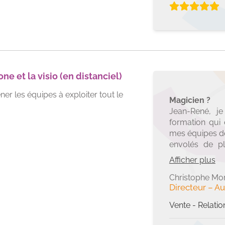
e et la visio (en distanciel)
er les équipes à exploiter tout le
Magicien ?
Jean-René, je
formation qui
mes équipes de
envolés de p
réticence des 
Afficher plus
Double object
construire su
Christophe Mo
Directeur
–
Au
nouveaux avec
transformé !
Vente - Relatio
Je recommande
managers qui p