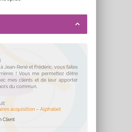
i
à Jean-René et Frédéric, vous faites
rrières ! Vous me permettez d’être
avec mes clients et de leur apporter
 hors du commun.
lt
ires acquisition
–
Alphabet
n Client