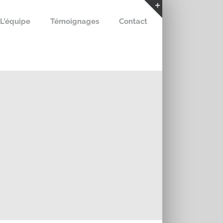
L’équipe
Témoignages
Contact
Bascule
de
la
zone
de
la
barre
coulissante