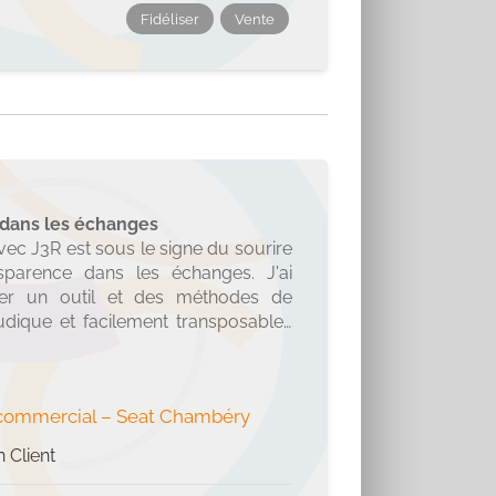
er des vendeurs sans véritable
Fidéliser
Vente
 en discuter !!!
dans les échanges
vec J3R est sous le signe du sourire
sparence dans les échanges. J'ai
iser un outil et des méthodes de
udique et facilement transposables
té de tous les jours. L'animation est
c des moments conviviaux. Merci
ours enrichissants.
commercial
–
Seat Chambéry
n Client