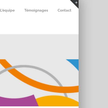
L’équipe
Témoignages
Contact
Bascule
de
la
zone
de
la
barre
coulissante