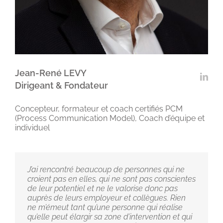
Jean-René LEVY
Dirigeant & Fondateur
Concepteur, formateur et coach certifiés PCM
(Process Communication Model), Coach d’équipe et
individuel
J’ai rencontré beaucoup de personnes qui ne
croient pas en elles, qui ne sont pas conscientes
de leur potentiel et ne le valorise donc pas
auprès de leurs employeur et collègues. Rien
ne m’émeut tant qu’une personne qui réalise
qu’elle peut élargir sa zone d’intervention et qui