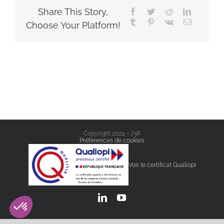
Share This Story,
Facebook
Twitter
Reddit
LinkedIn
Tumblr
Pinterest
Vk
Email
Choose Your Platform!
Copyright 2024 - J3R
Préférences de cookies
Voir le certificat Qualiopi
LinkedIn
YouTube