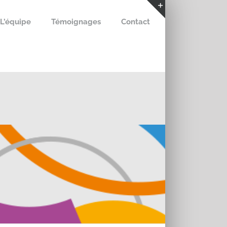
L’équipe
Témoignages
Contact
Bascule
de
la
zone
de
la
barre
coulissante