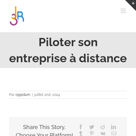
Passer
au
contenu
Piloter son
entreprise à distance
Par
oppidum
|
juillet 2nd, 2024
Share This Story,
Facebook
Twitter
Reddit
LinkedIn
Tumblr
Pinterest
Vk
Email
Choose Your Platform!