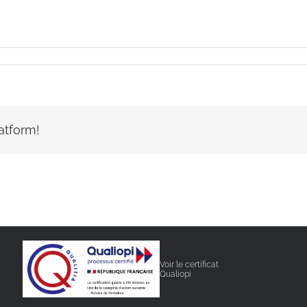
atform!
Voir le certificat
Qualiopi