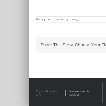
Par
oppidum
|
janvier 13th, 2023
Share This Story, Choose Your Pl
Copyright 2024 -
Préférences de
J3R
cookies