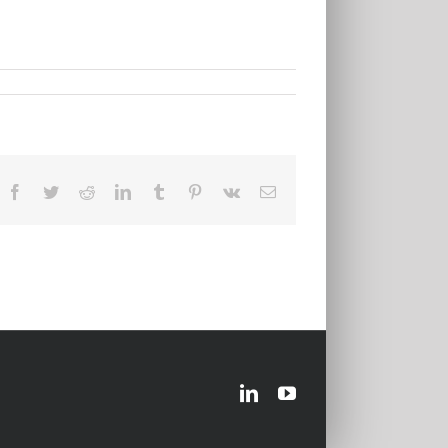
Facebook
Twitter
Reddit
LinkedIn
Tumblr
Pinterest
Vk
Email
LinkedIn
YouTube