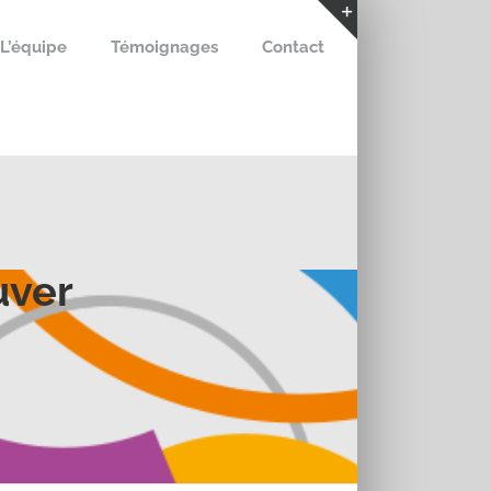
L’équipe
Témoignages
Contact
Bascule
de
la
zone
de
la
barre
coulissante
uver