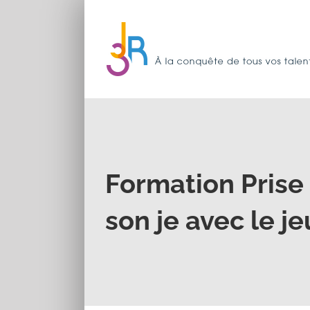
Passer
au
contenu
Formation Prise 
son je avec le je