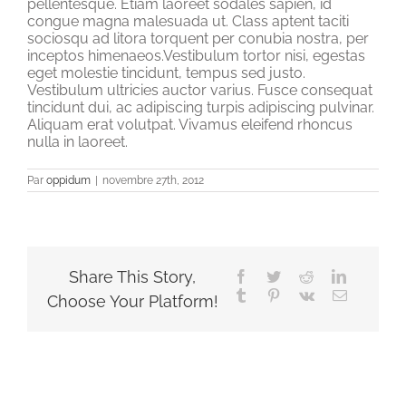
pellentesque. Etiam laoreet sodales sapien, id
congue magna malesuada ut. Class aptent taciti
sociosqu ad litora torquent per conubia nostra, per
inceptos himenaeos.Vestibulum tortor nisi, egestas
eget molestie tincidunt, tempus sed justo.
Vestibulum ultricies auctor varius. Fusce consequat
tincidunt dui, ac adipiscing turpis adipiscing pulvinar.
Aliquam erat volutpat. Vivamus eleifend rhoncus
nulla in laoreet.
Par
oppidum
|
novembre 27th, 2012
Share This Story,
Facebook
Twitter
Reddit
LinkedIn
Tumblr
Pinterest
Vk
Email
Choose Your Platform!