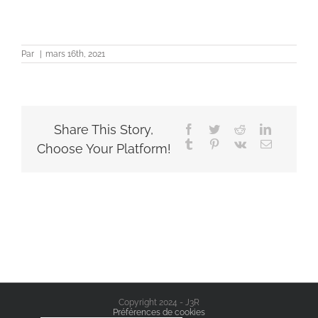
Par
|
mars 16th, 2021
Share This Story,
Facebook
Twitter
Reddit
LinkedIn
Tumblr
Pinterest
Vk
Email
Choose Your Platform!
Copyright 2024 - J3R
Préférences de cookies