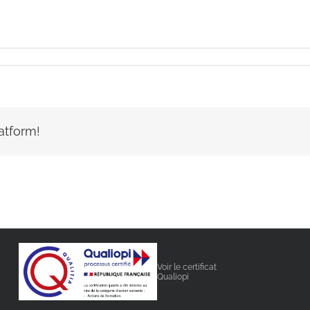
atform!
Voir le certificat
Qualiopi