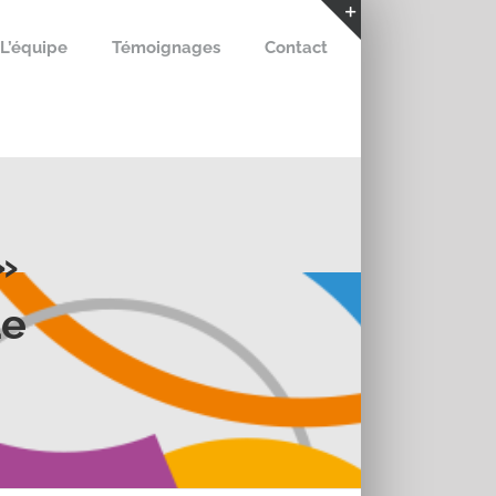
L’équipe
Témoignages
Contact
Bascule
de
la
zone
de
la
barre
coulissante
»
Le