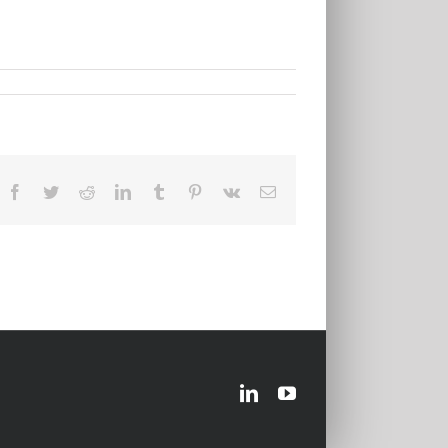
Facebook
Twitter
Reddit
LinkedIn
Tumblr
Pinterest
Vk
Email
LinkedIn
YouTube