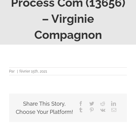
Process Com (13656)
– Virginie
Compagnon
Par
|
février 15th, 2021
Share This Story,
Facebook
Twitter
Reddit
LinkedIn
Tumblr
Pinterest
Vk
Email
Choose Your Platform!