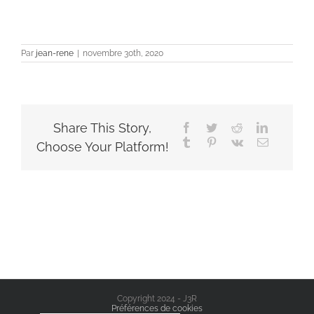
Par
jean-rene
|
novembre 30th, 2020
Share This Story,
Facebook
Twitter
Reddit
LinkedIn
Tumblr
Pinterest
Vk
Email
Choose Your Platform!
Copyright 2024 - J3R
Préférences de cookies