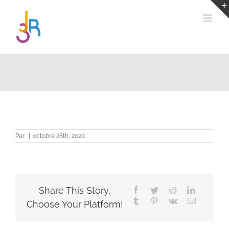
Passer
au
contenu
Par
|
octobre 28th, 2020
Share This Story,
Facebook
Twitter
Reddit
LinkedIn
Tumblr
Pinterest
Vk
Email
Choose Your Platform!