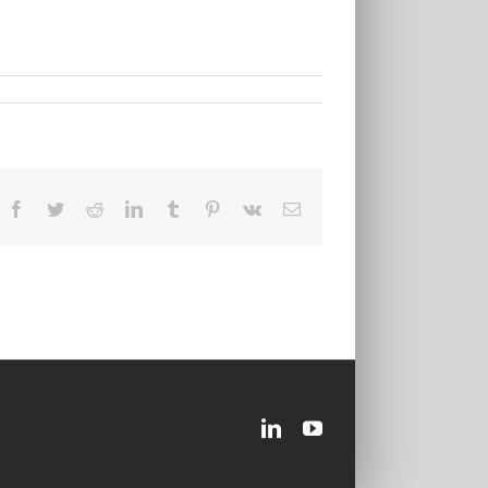
Facebook
Twitter
Reddit
LinkedIn
Tumblr
Pinterest
Vk
Email
LinkedIn
YouTube