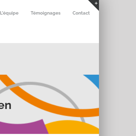
L’équipe
Témoignages
Contact
Bascule
de
la
zone
de
la
barre
coulissante
en