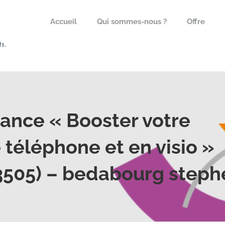
Accueil
Qui sommes-nous ?
Offre
tance « Booster votre
 téléphone et en visio »
3505) – bedabourg steph