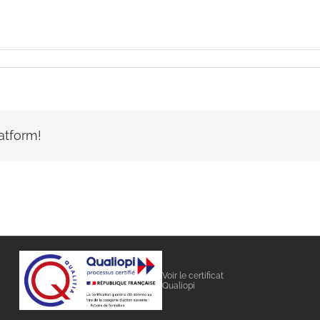
atform!
Voir le certificat
Qualiopi