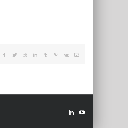
Facebook
Twitter
Reddit
LinkedIn
Tumblr
Pinterest
Vk
Email
LinkedIn
YouTube