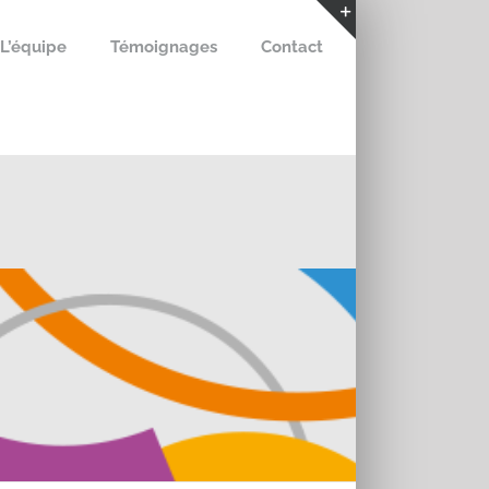
L’équipe
Témoignages
Contact
Bascule
de
la
zone
de
la
barre
coulissante