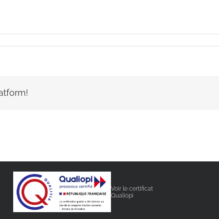
atform!
Voir le certificat
Qualiopi