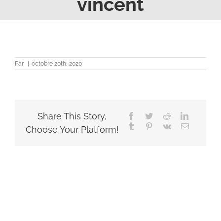
vincent
Par
|
octobre 20th, 2020
Share This Story,
Facebook
Twitter
Reddit
LinkedIn
Tumblr
Pinterest
Vk
Email
Choose Your Platform!