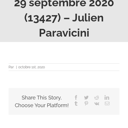
29 septembre 2020
(13427) – Julien
Paravicini
Par
|
octobre 1st, 2020
Share This Story,
Facebook
Twitter
Reddit
LinkedIn
Tumblr
Pinterest
Vk
Email
Choose Your Platform!
S DES
UTILISÉS