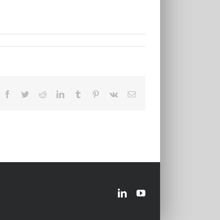
Facebook
Twitter
Reddit
LinkedIn
Tumblr
Pinterest
Vk
Email
LinkedIn
YouTube