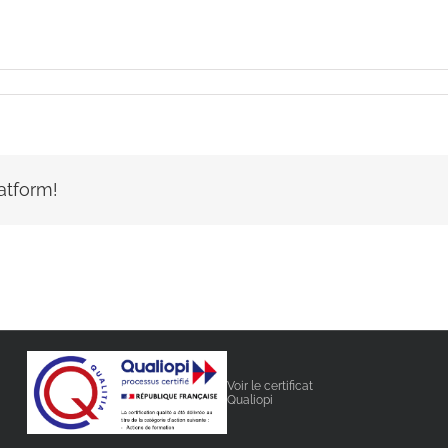
atform!
Voir le certificat
Qualiopi