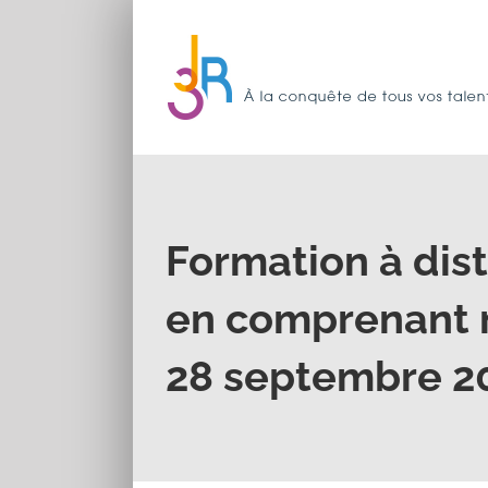
Passer
au
contenu
Formation à dis
en comprenant m
28 septembre 202