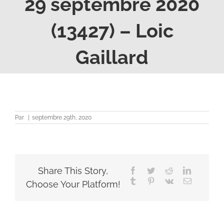
29 septembre 2020
(13427) – Loic
Gaillard
Par
|
septembre 29th, 2020
Share This Story,
Facebook
Twitter
Reddit
LinkedIn
Tumblr
Pinterest
Vk
Email
Choose Your Platform!