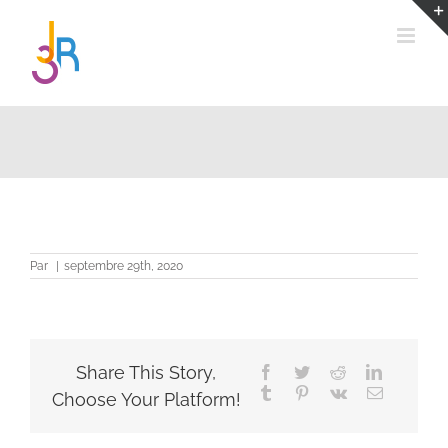
Passer
au
contenu
Par
|
septembre 29th, 2020
Share This Story,
Facebook
Twitter
Reddit
LinkedIn
Tumblr
Pinterest
Vk
Email
Choose Your Platform!