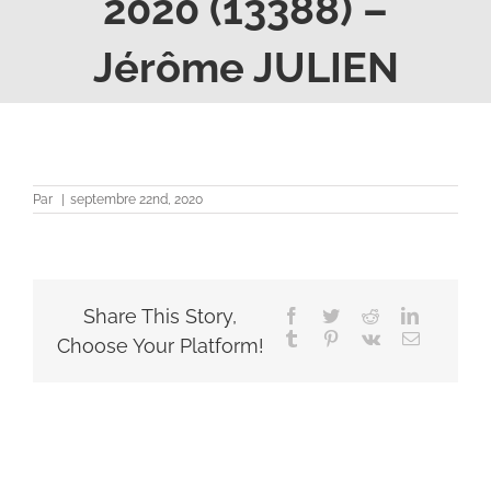
2020 (13388) –
Jérôme JULIEN
Par
|
septembre 22nd, 2020
Share This Story,
Facebook
Twitter
Reddit
LinkedIn
Tumblr
Pinterest
Vk
Email
Choose Your Platform!