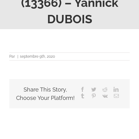
(13366) – Yannick
DUBOIS
Par
|
septembre 9th, 2020
Share This Story,
Facebook
Twitter
Reddit
LinkedIn
Tumblr
Pinterest
Vk
Email
Choose Your Platform!