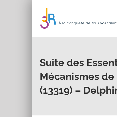
Passer
au
contenu
Suite des Essen
Mécanismes de s
(13319) – Delphi