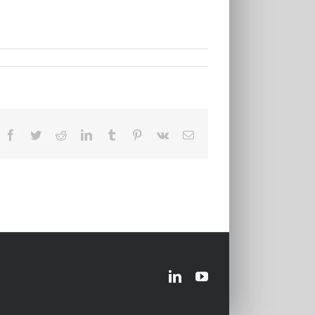
Facebook
Twitter
Reddit
LinkedIn
Tumblr
Pinterest
Vk
Email
LinkedIn
YouTube