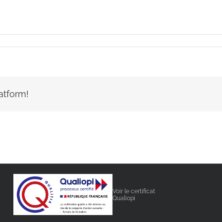
atform!
Voir le certificat
Qualiopi