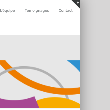
L’équipe
Témoignages
Contact
Bascule
de
la
zone
de
la
barre
coulissante