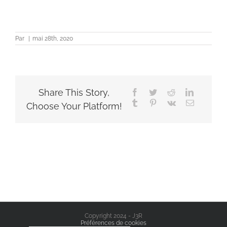
Par
|
mai 28th, 2020
Share This Story,
Facebook
Twitter
Reddit
LinkedIn
Tumblr
Pinterest
Vk
Email
Choose Your Platform!
Copyright 2024 - J3R
Préférences de cookies