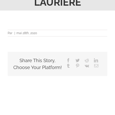
LAURIERE
Par
|
mai 28th, 2020
Share This Story,
Facebook
Twitter
Reddit
LinkedIn
Tumblr
Pinterest
Vk
Email
Choose Your Platform!