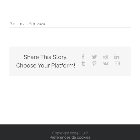
Par
|
mai 26th, 2020
Share This Story,
Facebook
Twitter
Reddit
LinkedIn
Tumblr
Pinterest
Vk
Email
Choose Your Platform!
Copyright 2024 - J3R
Préférences de cookies