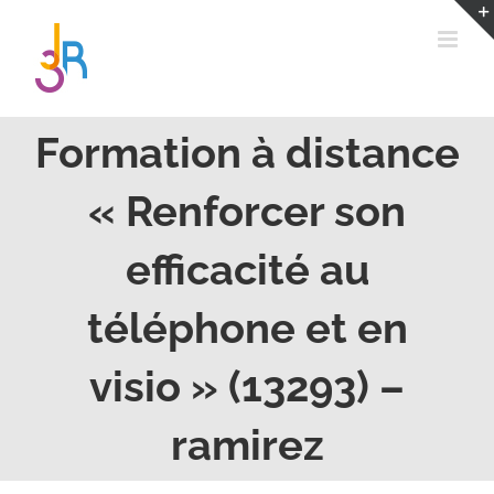
Passer
au
contenu
Formation à distance
« Renforcer son
efficacité au
téléphone et en
visio » (13293) –
ramirez