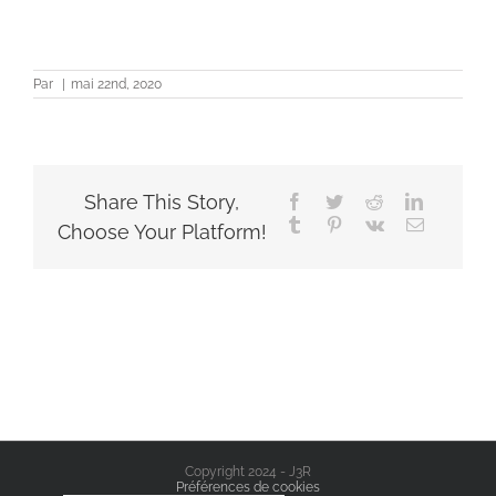
Par
|
mai 22nd, 2020
Share This Story,
Facebook
Twitter
Reddit
LinkedIn
Tumblr
Pinterest
Vk
Email
Choose Your Platform!
Copyright 2024 - J3R
Préférences de cookies