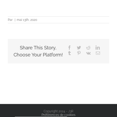
Par
|
mai 13th, 2020
Share This Story,
Facebook
Twitter
Reddit
LinkedIn
Tumblr
Pinterest
Vk
Email
Choose Your Platform!
Copyright 2024 - J3R
Préférences de cookies