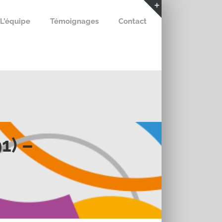
L’équipe
Témoignages
Contact
Bascule
de
la
zone
de
la
barre
coulissante
1) –