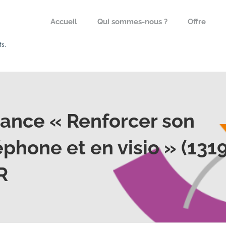
Accueil
Qui sommes-nous ?
Offre
tance « Renforcer son
éphone et en visio » (1319
R