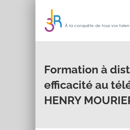
Passer
au
contenu
Formation à dis
efficacité au tél
HENRY MOURIE