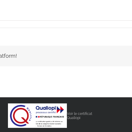
atform!
Voir le certificat
Qualiopi