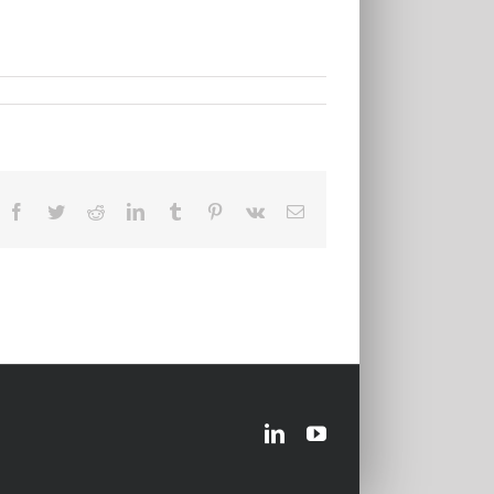
Facebook
Twitter
Reddit
LinkedIn
Tumblr
Pinterest
Vk
Email
LinkedIn
YouTube