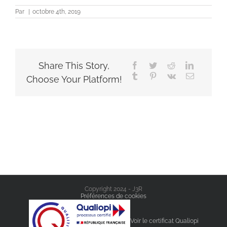
Par
|
octobre 4th, 2019
Share This Story,
Facebook
Twitter
Reddit
LinkedIn
Tumblr
Pinterest
Vk
Email
Choose Your Platform!
Copyright 2024 - J3R
Préférences de cookies
Voir le certificat Qualiopi