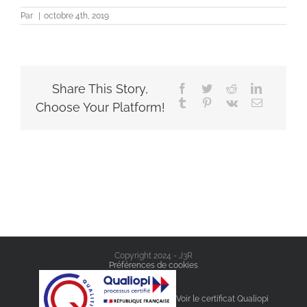
Par
|
octobre 4th, 2019
Share This Story,
Facebook
Twitter
Reddit
LinkedIn
Tumblr
Pinterest
Vk
Email
Choose Your Platform!
Copyright 2024 - J3R
Préférences de cookies
Voir le certificat Qualiopi