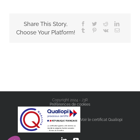
Share This Story,
Facebook
Twitter
Reddit
LinkedIn
Tumblr
Pinterest
Vk
Email
Choose Your Platform!
Copyright 2024 - J3R
Préférences de cookies
Voir le certificat Qualiopi
LinkedIn
YouTube