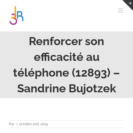
Passer
au
contenu
Renforcer son
efficacité au
téléphone (12893) –
Sandrine Bujotzek
Par
|
octobre 2nd, 2019