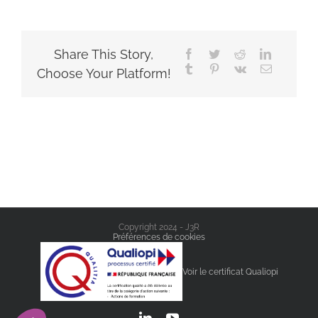
Share This Story,
Facebook
Twitter
Reddit
LinkedIn
Tumblr
Pinterest
Vk
Email
Choose Your Platform!
Copyright 2024 - J3R
Préférences de cookies
Voir le certificat Qualiopi
LinkedIn
YouTube