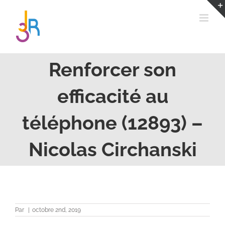
Passer
au
contenu
Renforcer son
efficacité au
téléphone (12893) –
Nicolas Circhanski
Par
|
octobre 2nd, 2019