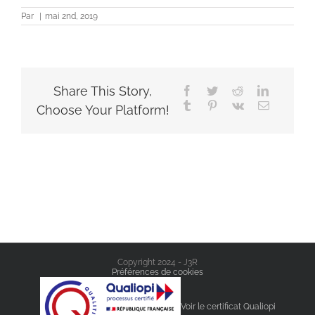
Par
|
mai 2nd, 2019
Share This Story,
Facebook
Twitter
Reddit
LinkedIn
Tumblr
Pinterest
Vk
Email
Choose Your Platform!
Copyright 2024 - J3R
Préférences de cookies
Voir le certificat Qualiopi