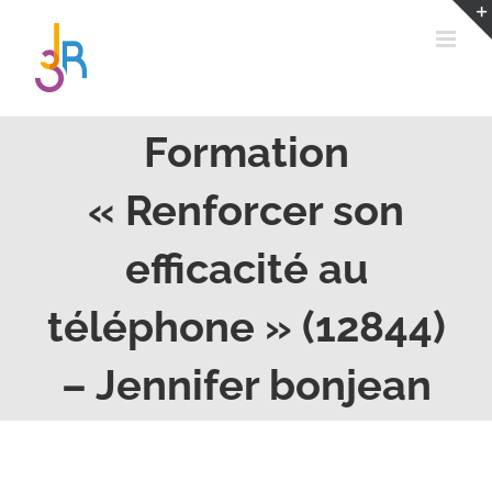
Passer
au
contenu
Formation
« Renforcer son
efficacité au
téléphone » (12844)
– Jennifer bonjean