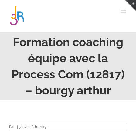
Passer
au
contenu
Formation coaching
équipe avec la
Process Com (12817)
– bourgy arthur
Par
|
janvier 8th, 2019