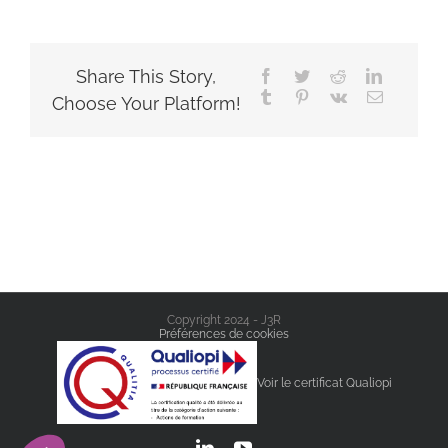
Share This Story,
Facebook
Twitter
Reddit
LinkedIn
Tumblr
Pinterest
Vk
Email
Choose Your Platform!
Copyright 2024 - J3R
Préférences de cookies
Voir le certificat Qualiopi
LinkedIn
YouTube