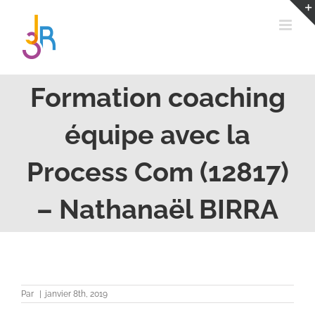
Passer
au
contenu
Formation coaching
équipe avec la
Process Com (12817)
– Nathanaël BIRRA
Par
|
janvier 8th, 2019